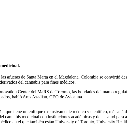
rá a US$10 millones en 12 mes
 medicinal.
 a las afueras de Santa Marta en el Magdalena, Colombia se convirtió 
 derivados del cannabis para fines médicos.
nnovation Center del MaRS de Toronto, las bondades del marco regulator
rcados, habló Aras Azadian, CEO de Avicanna.
a que tiene un enfoque exclusivamente médico y científico, más allá de
 cannabis medicinal con instituciones académicas y de la salud para apo
dico en el que también están University of Toronto, University Heal