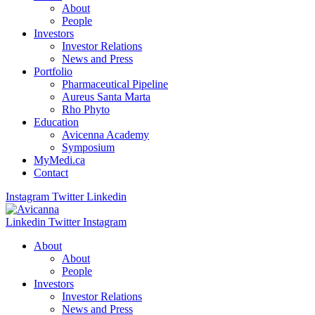
About
People
Investors
Investor Relations
News and Press
Portfolio
Pharmaceutical Pipeline
Aureus Santa Marta
Rho Phyto
Education
Avicenna Academy
Symposium
MyMedi.ca
Contact
Instagram
Twitter
Linkedin
Linkedin
Twitter
Instagram
About
About
People
Investors
Investor Relations
News and Press