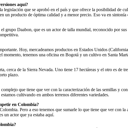
ersiones aquí?
legislación que se aprobó en el país y que ofrece la posibilidad de cu
n un producto de óptima calidad y a menor precio. Eso va en sintonía c
l grupo Daabon, que es un actor de talla mundial, reconocido por sus p
ompetitiva.
importante. Hoy, mercadeamos productos en Estados Unidos (California)
 el momento, tenemos una oficina en Bogotá y un cultivo en Santa Mart
, cerca de la Sierra Nevada. Uno tiene 17 hectáreas y el otro es de tre
orto plazo.
complejo que tiene que ver con la caracterización de las semillas y con
 estamos cultivando en ambos terrenos diferentes variedades.
ompetir en Colombia?
olombia. Pero a eso tenemos que sumarle lo que tiene que ver con la al
 un actor que ya estaba aquí.
Colombia?