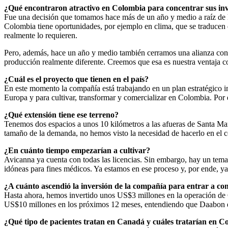
¿Qué encontraron atractivo en Colombia para concentrar sus inv
Fue una decisión que tomamos hace más de un año y medio a raíz de la 
Colombia tiene oportunidades, por ejemplo en clima, que se traducen e
realmente lo requieren.
Pero, además, hace un año y medio también cerramos una alianza con e
producción realmente diferente. Creemos que esa es nuestra ventaja c
¿Cuál es el proyecto que tienen en el país?
En este momento la compañía está trabajando en un plan estratégico 
Europa y para cultivar, transformar y comercializar en Colombia. Por
¿Qué extensión tiene ese terreno?
Tenemos dos espacios a unos 10 kilómetros a las afueras de Santa Marta
tamaño de la demanda, no hemos visto la necesidad de hacerlo en el c
¿En cuánto tiempo empezarían a cultivar?
Avicanna ya cuenta con todas las licencias. Sin embargo, hay un tema 
idóneas para fines médicos. Ya estamos en ese proceso y, por ende, ya
¿A cuánto ascendió la inversión de la compañía para entrar a c
Hasta ahora, hemos invertido unos US$3 millones en la operación de C
US$10 millones en los próximos 12 meses, entendiendo que Daabon es
¿Qué tipo de pacientes tratan en Canadá y cuáles tratarían en 