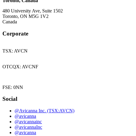
Toronto, Canada
480 University Ave, Suite 1502
Toronto, ON M5G 1V2
Canada
Corporate
TSX: AVCN
OTCQX: AVCNF
FSE: 0NN
Social
@Avicanna Inc. (TSX:AVCN)
@avicanna
@avicannainc
@avicannaInc
@avicanna