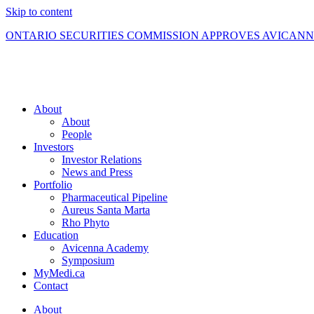
Skip to content
ONTARIO SECURITIES COMMISSION APPROVES AVICAN
About
About
People
Investors
Investor Relations
News and Press
Portfolio
Pharmaceutical Pipeline
Aureus Santa Marta
Rho Phyto
Education
Avicenna Academy
Symposium
MyMedi.ca
Contact
About