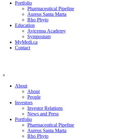
Portfolio
Pharmaceutical Pipeline
Aureus Santa Marta
Rho Phyto
Education
Avicenna Academy
Symposium
MyMedi.ca
Contact
×
About
About
People
Investors
Investor Relations
News and Press
Portfolio
Pharmaceutical Pipeline
Aureus Santa Marta
Rho Phyto